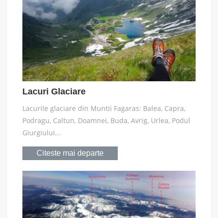
Lacuri Glaciare
Lacurile glaciare din Muntii Fagaras: Balea, Capra,
Podragu, Caltun, Doamnei, Buda, Avrig, Urlea, Podul
Giurgiului...
Citeste mai departe