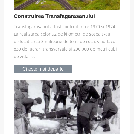
Construirea Transfagarasanului
Transfagarasanul a fost contruit intre 1970 si 1974
La realizarea celor 92 de kilometri de sosea s-au
dislocat circa 3 milioane de tone de roca, s-au facut
830 de lucrari transversale si 290.000 de metri cubi
de zidarie.
Citeste mai departe